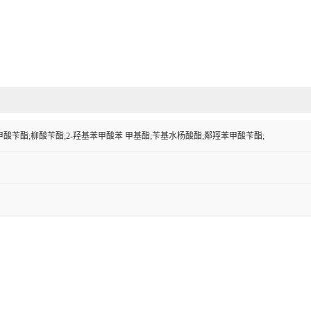
酸苄酯;柳酸苄酯;2-羟基苯甲酸苯 甲基酯;苄基水杨酸酯;鄰羥苯甲酸苄酯;