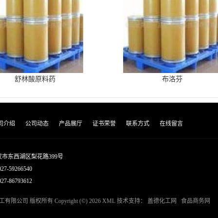
舒林酸原料药
布洛芬
司介绍
公司动态
产品展厅
证书荣誉
联系方式
在线留言
市东西湖区梨花路399号
027-59266540
7-86793612
工有限公司
版权所有 Copyright (©) 2026
XML
技术支持：
盖德化工网
食品商务网