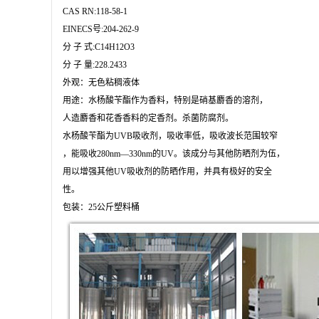
CAS RN:118-58-1

EINECS号:204-262-9

分 子 式:C14H12O3

分 子 量:228.2433

外观：无色粘稠液体

用途：水杨酸苄酯作为香料，特别是硝基麝香的溶剂，

人造麝香和花香香料的定香剂。杀菌防腐剂。

水杨酸苄酯为UVB吸收剂，吸收率低，吸收波长范围较窄

，能吸收280nm—330nm的UV。该成分与其他防晒剂为伍，

用以增强其他UV吸收剂的防晒作用，并具有极好的安全

性。

包装：25公斤塑料桶