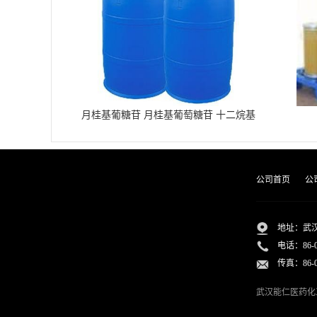
月桂基葡糖苷 月桂基葡萄糖苷 十二烷基
葡糖苷
公司首页
公
地址：武汉
电话：
86-
传真：86-02
武汉能仁医药化