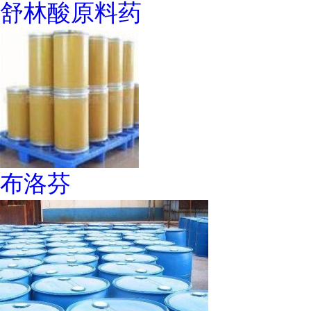
舒林酸原料药
布洛芬