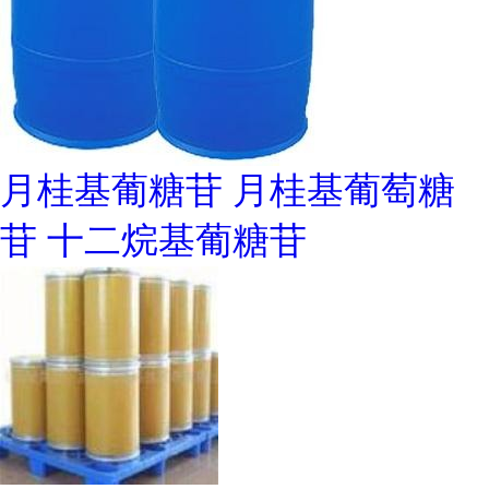
月桂基葡糖苷 月桂基葡萄糖
苷 十二烷基葡糖苷