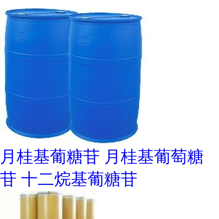
月桂基葡糖苷 月桂基葡萄糖
苷 十二烷基葡糖苷