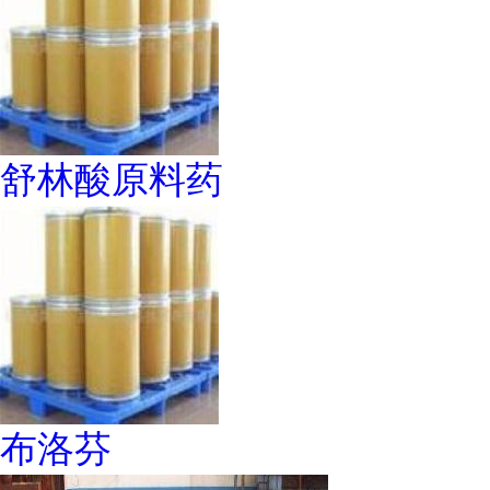
舒林酸原料药
布洛芬