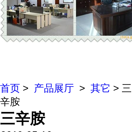
首页
>
产品展厅
>
其它
> 三
辛胺
三辛胺