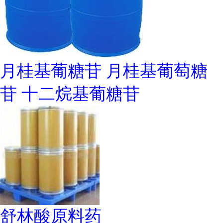
月桂基葡糖苷 月桂基葡萄糖
苷 十二烷基葡糖苷
舒林酸原料药