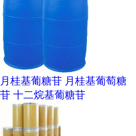
月桂基葡糖苷 月桂基葡萄糖
苷 十二烷基葡糖苷