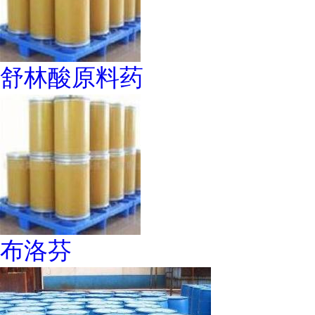
舒林酸原料药
布洛芬