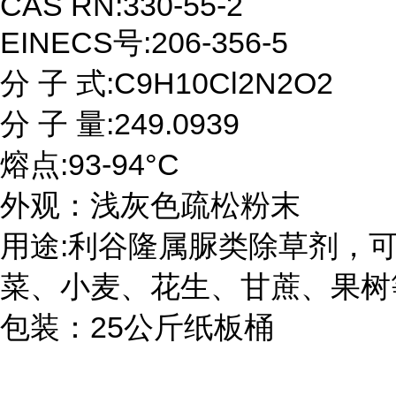
CAS RN:330-55-2

EINECS号:206-356-5

分 子 式:C9H10Cl2N2O2

分 子 量:249.0939

熔点:93-94°C 

外观：浅灰色疏松粉末

用途:利谷隆属脲类除草剂，
菜、小麦、花生、甘蔗、果树等
包装：25公斤纸板桶