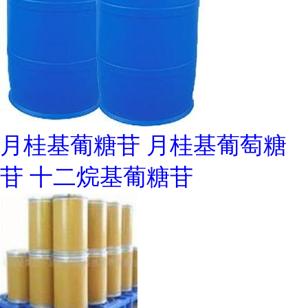
月桂基葡糖苷 月桂基葡萄糖
苷 十二烷基葡糖苷