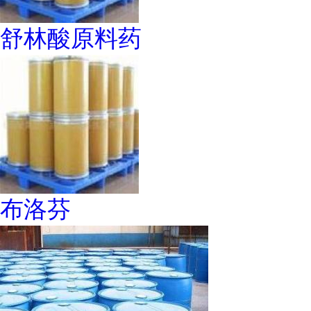
舒林酸原料药
布洛芬