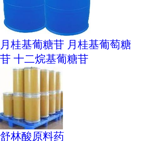
月桂基葡糖苷 月桂基葡萄糖
苷 十二烷基葡糖苷
舒林酸原料药