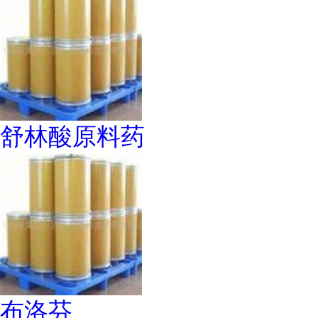
舒林酸原料药
布洛芬