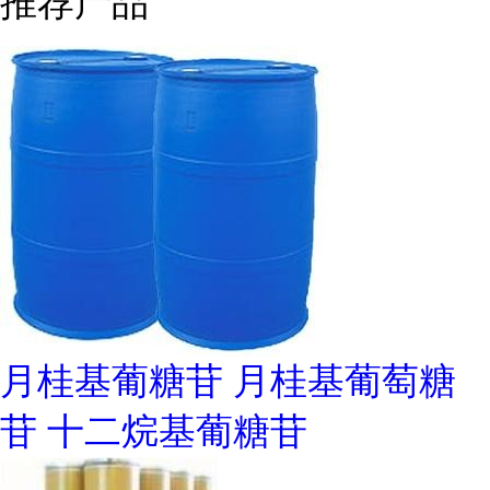
推荐产品
月桂基葡糖苷 月桂基葡萄糖
苷 十二烷基葡糖苷