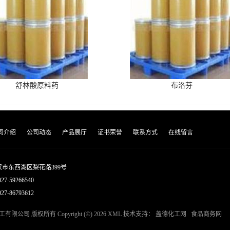
舒林酸原料药
布洛芬
司介绍
公司动态
产品展厅
证书荣誉
联系方式
在线留言
市东西湖区梨花路399号
027-59266540
7-86793612
工有限公司
版权所有 Copyright (©) 2026
XML
技术支持：
盖德化工网
食品商务网