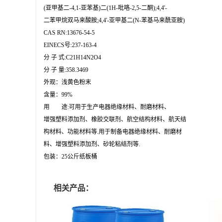
(亚甲基二-4,1-亚苯基)二(1H-吡咯-2,5-二酮);4,4'-

二苯甲烷双马来酸胺;4,4'-亚甲基二(N-苯基马来酰亚胺)

CAS RN:13676-54-5

EINECS号:237-163-4

分 子 式:C21H14N2O4

分 子 量:358.3469

外观：浅黄色粉末

含量：99%

用　　途:可用于生产电器绝缘材料、耐磨材料、

增强塑料添加剂、橡胶交联剂、航空结构材料、航天结

构材料、功能材料等.用于制备电器绝缘材料、耐磨材

料、增强塑料添加剂、砂轮粘结剂等.

包装：25公斤纸板桶
相关产品：