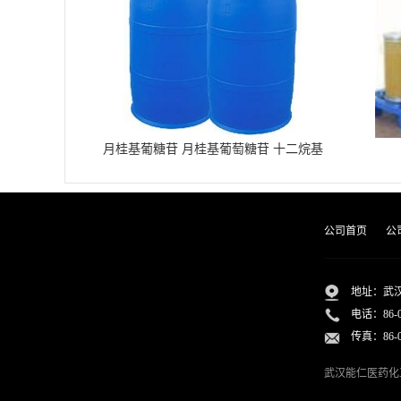
月桂基葡糖苷 月桂基葡萄糖苷 十二烷基
葡糖苷
公司首页
公
地址：武汉
电话：
86-
传真：86-02
武汉能仁医药化