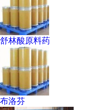
舒林酸原料药
布洛芬