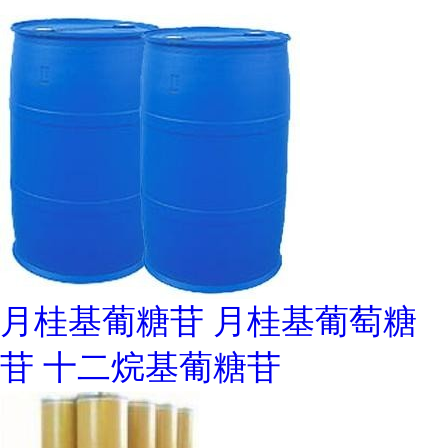
月桂基葡糖苷 月桂基葡萄糖
苷 十二烷基葡糖苷