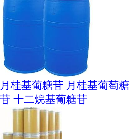
月桂基葡糖苷 月桂基葡萄糖
苷 十二烷基葡糖苷