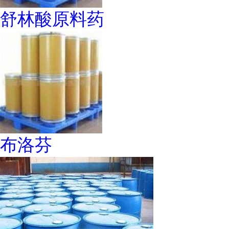
舒林酸原料药
布洛芬