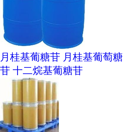
月桂基葡糖苷 月桂基葡萄糖
苷 十二烷基葡糖苷