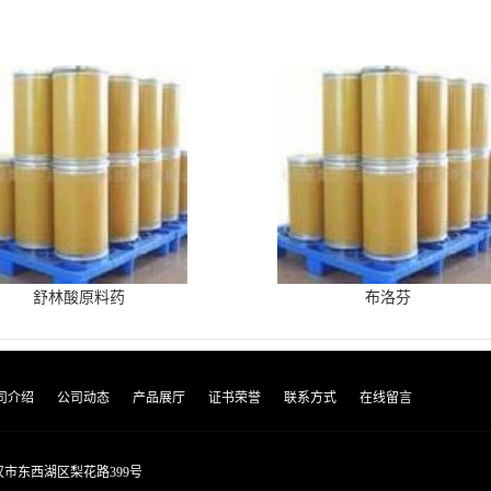
舒林酸原料药
布洛芬
司介绍
公司动态
产品展厅
证书荣誉
联系方式
在线留言
市东西湖区梨花路399号