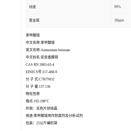
99%
纯度
20ppm
重金属
苯甲酸铵

中文名称:苯甲酸铵

英文名称:Ammonium benzoate

中文别名:安息香酸铵

CAS RN:1863-63-4

EINECS号:217-468-9

分 子 式:C7H7NO2

分 子 量:137.136

物化性质	

熔点:192-198°C 

外观：无色片状结晶

用途:苯甲酸铵用作防腐剂及分析试剂

包装：25公斤编织袋