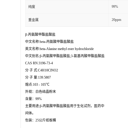
99%
纯度
20ppm
重金属
β-丙氨酸甲酯盐酸盐

中文名称:beta-丙氨酸甲酯盐酸盐

英文名称:beta-Alanine methyl ester hydrochloride

中文别名:β-丙氨酸甲酯盐酸盐;3-氨基丙酸甲酯盐酸盐

CAS RN:3196-73-4

分 子 式:C4H10ClNO2

分 子 量:139.5807

熔点:103 - 105℃

外观：白色结晶粉末

含量：99%

主要用途:β-丙氨酸甲酯盐酸盐用于生化试剂，医药中

间体。

包装：25公斤纸板桶