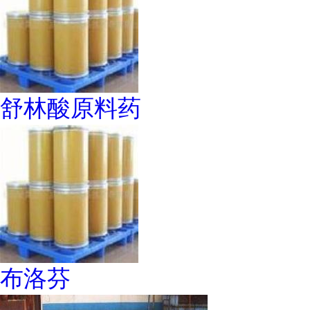
舒林酸原料药
布洛芬