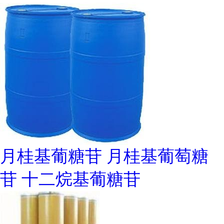
月桂基葡糖苷 月桂基葡萄糖
苷 十二烷基葡糖苷