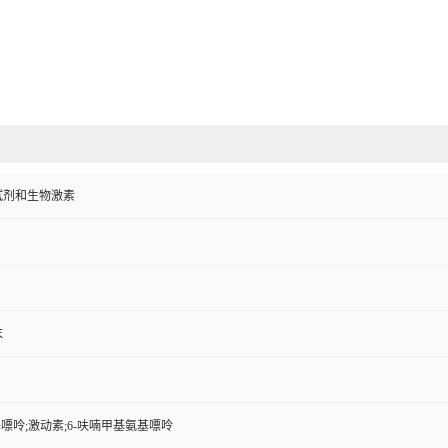
试剂和生物激素
末
基嘌呤;激动素;6-呋喃甲基氨基嘌呤