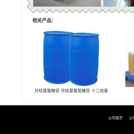
相关产品：
月桂基葡糖苷 月桂基葡萄糖苷 十二烷基
葡糖苷
公司首页
公