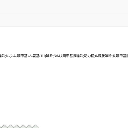
N-(2-呋喃甲基)-6-氨基(1H)嘌呤;N6-呋喃甲基腺嘌呤;动力精;6-糠胺嘌呤;呋喃甲基腺嘌