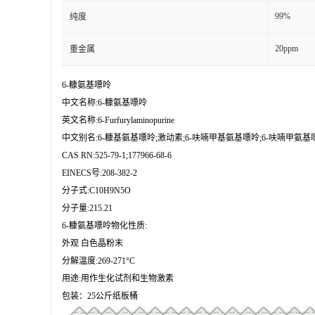
99%
纯度
20ppm
重金属
6-糠氨基嘌呤

中文名称:6-糠氨基嘌呤

英文名称:6-Furfurylaminopurine

中文别名:6-糠基氨基嘌呤;激动素;6-呋喃甲基氨基嘌呤;6-呋喃甲氨基嘌呤;
CAS RN:525-79-1;177966-68-6

EINECS号:208-382-2

分子式:C10H9N5O

分子量:215.21

6-糠氨基嘌呤物化性质:

外观 白色晶粉末

分解温度:269-271°C 

用途:用作生化试剂和生物激素

包装：25公斤纸板桶