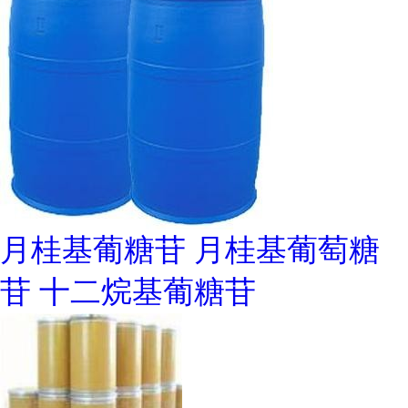
月桂基葡糖苷 月桂基葡萄糖
苷 十二烷基葡糖苷