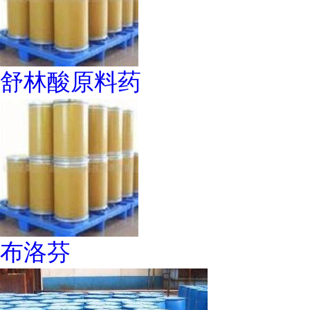
舒林酸原料药
布洛芬