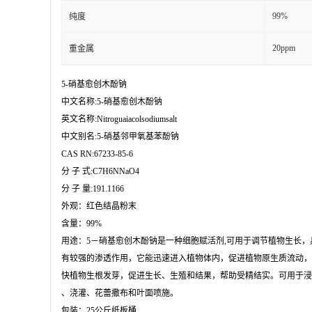
99%
纯度
20ppm
重金属
5-硝基愈创木酚钠

中文名称:5-硝基愈创木酚钠

英文名称:Nitroguaiacolsodiumsalt

中文别名:5-硝基邻甲氧基苯酚钠

CAS RN:67233-85-6

分 子 式:C7H6NNaO4

分 子 量:191.1166

外观：红色结晶粉末

含量：99%

用途：5－硝基愈创木酚钠是一种细胞赋活剂,可用于调节植物生长，具
有较强的渗透作用，它能迅速进入植物体内，促进植物原生质流动，
快植物生根发芽，促进生长、生殖和结果，帮助受精结实。可用于浸
、浇灌、花蕾撒布和叶面喷施。

包装：25公斤纸板桶