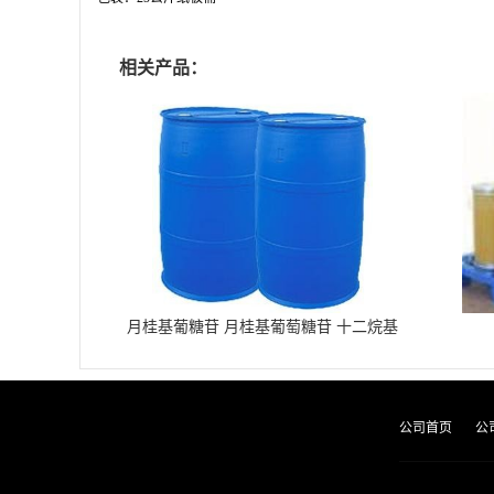
相关产品：
月桂基葡糖苷 月桂基葡萄糖苷 十二烷基
葡糖苷
公司首页
公