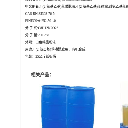
中文别名:4-(2-氨基乙基)苯磺酰胺;4-(2-氨基乙基)苯磺胺;对氨乙基苯
CAS RN:35303-76-5

EINECS号:252-501-0

分 子 式:C8H12N2O2S

分 子 量:200.2581

外观：白色结晶粉末

用途:4-(2-氨乙基)苯磺酰胺用于有机合成

包装：25公斤纸板桶
相关产品：