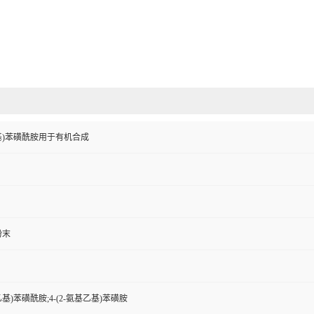
氨乙基)苯磺酰胺用于有机合成
粉末
基乙基)苯磺酰胺;4-(2-氨基乙基)苯磺胺