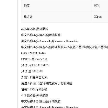
99%
纯度
20ppm
重金属
4-(2-氨乙基)苯磺酰胺

中文名称:4-(2-氨乙基)苯磺酰胺

英文名称:4-(2-Aminoethyl)benzene sulfonamide

中文别名:4-(2-氨基乙基)苯磺酰胺;4-(2-氨基乙基)苯磺胺;对氨乙基苯
CAS RN:35303-76-5

EINECS号:252-501-0

分 子 式:C8H12N2O2S

分 子 量:200.2581

外观：白色结晶粉末

用途:4-(2-氨乙基)苯磺酰胺用于有机合成

包装：25公斤纸板桶
4-(2-氨乙基)苯磺酰胺

中文名称:4-(2-氨乙基)苯磺酰胺

英文名称:4-(2-Aminoethyl)benzene sulfonamide
