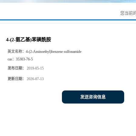
您当前
4-(2-氨乙基)苯磺酰胺
英文名称：
4-(2-Aminoethyl)benzene sulfonamide
cas：
35303-76-5
发布日期：
2019-05-15
更新日期：
2026-07-13
发送咨询信息