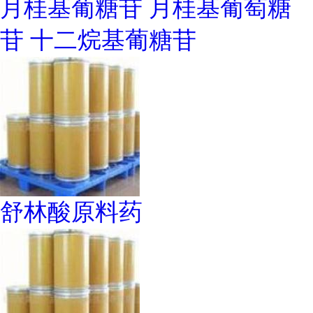
月桂基葡糖苷 月桂基葡萄糖
苷 十二烷基葡糖苷
舒林酸原料药