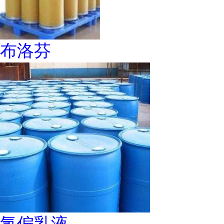
布洛芬
氯偏乳液