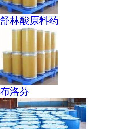
舒林酸原料药
布洛芬