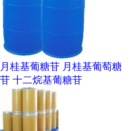
月桂基葡糖苷 月桂基葡萄糖
苷 十二烷基葡糖苷