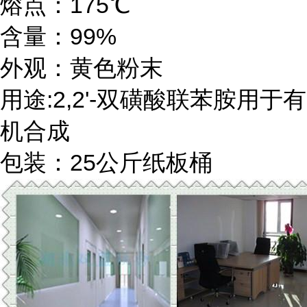
熔点：175℃
含量：99%
外观：黄色粉末
用途:2,2'-双磺酸联苯胺用于有
机合成
包装：25公斤纸板桶