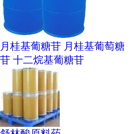
月桂基葡糖苷 月桂基葡萄糖
苷 十二烷基葡糖苷
舒林酸原料药