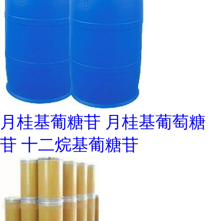
月桂基葡糖苷 月桂基葡萄糖
苷 十二烷基葡糖苷