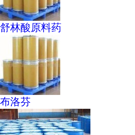
舒林酸原料药
布洛芬