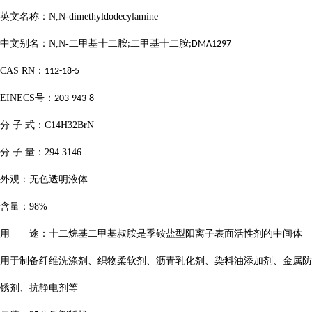
英文名称：
N,N-dimethyldodecylamine
中文别名：
N,N-
二甲基十二胺
二甲基十二胺
;
;DMA1297
CAS RN
：
112-18-5
EINECS
号：
203-943-8
分
子
式：
C14H32BrN
分
子
量：
294.3146
外观：无色透明液体
含量：
98%
用 途：十二烷基二甲基叔胺是季铵盐型阳离子表面活性剂的中间体
用于制备纤维洗涤剂、织物柔软剂、沥青乳化剂、染料油添加剂、金属防
锈剂、抗静电剂等