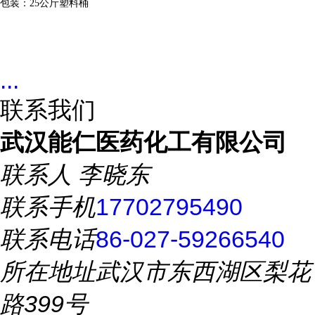
包装：
25
公斤塑料桶
...
联系我们
武汉能仁医药化工有限公司
联系人
李晓东
联系手机
17702795490
联系电话
86-027-59266540
所在地址
武汉市东西湖区梨花
路399号