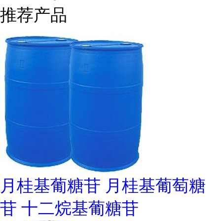
推荐产品
月桂基葡糖苷 月桂基葡萄糖
苷 十二烷基葡糖苷