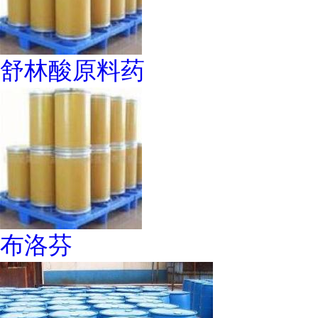
舒林酸原料药
布洛芬