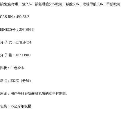
羧酸;皮考啉二酸;2,6-二羧基吡啶;2.6-吡啶二羧酸;2,6-二吡啶甲酸;2,6-二甲酸吡啶
CAS RN：499-83-2
EINECS号：207-894-3
分
子
式：
C7H5NO4
分
子
量：
167.11900
性状：
白色粉末
熔点：
252℃（分解）
用途：用作牛肝谷氨酸脱氢酶的竞争抑制剂。
包装：
25公斤纸板桶
...