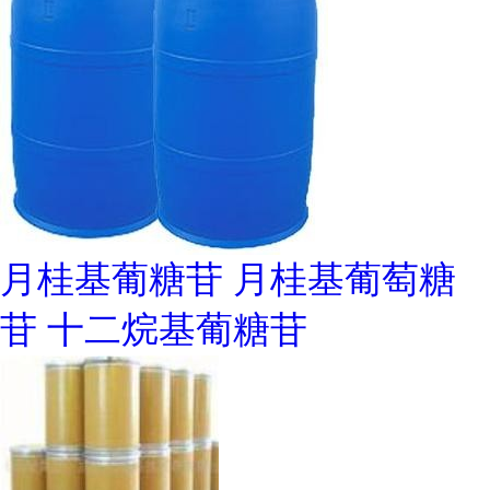
月桂基葡糖苷 月桂基葡萄糖
苷 十二烷基葡糖苷