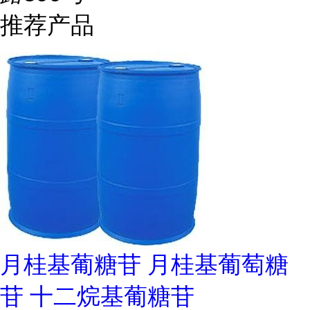
推荐产品
月桂基葡糖苷 月桂基葡萄糖
苷 十二烷基葡糖苷