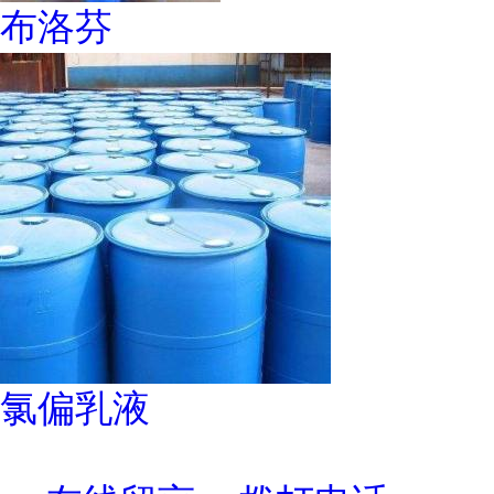
布洛芬
氯偏乳液