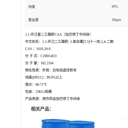
99%
纯度
20ppm
重金属
1,1-环己基二乙酸酐CAA（加巴喷丁中间体）

中文别名：1,1-环己二乙酸酐; 3-氧杂螺[5.5]十一烷-2,4-二酮

CAS ：1010-26-0

分 子 式：C10H14O3

分 子 量：182.2164

物化性质：外观：白色结晶性粉末

纯度(HPLC)：99.0%以上

熔点：68-71℃

包装：25KG/纸桶

产品用途：用作药品加巴喷丁中间体
相关产品：