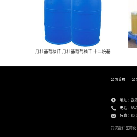
月桂基葡糖苷 月桂基葡萄糖苷 十二烷基
葡糖苷
公司首页
公
地址：武汉
电话：
86-
传真：86-02
武汉能仁医药化