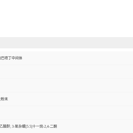
加巴喷丁中间体
性粉末
乙酸酐; 3-氧杂螺[5.5]十一烷-2,4-二酮