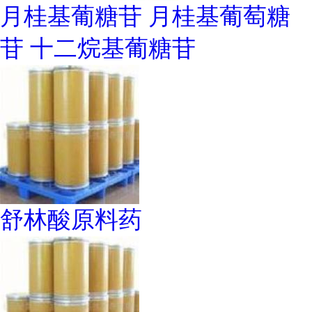
月桂基葡糖苷 月桂基葡萄糖
苷 十二烷基葡糖苷
舒林酸原料药