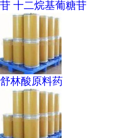
苷 十二烷基葡糖苷
舒林酸原料药