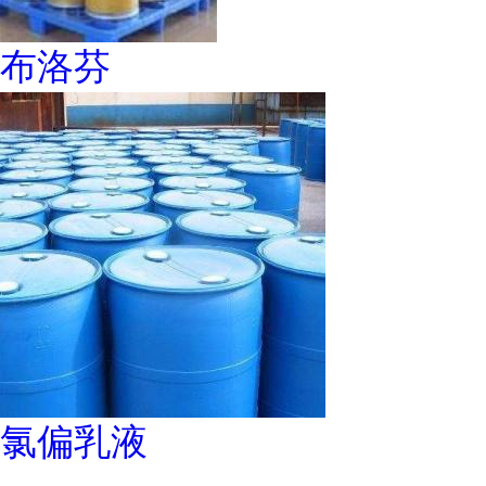
布洛芬
氯偏乳液