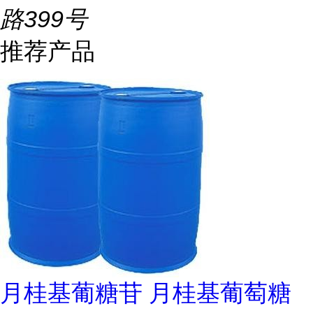
路399号
推荐产品
月桂基葡糖苷 月桂基葡萄糖