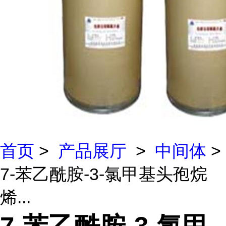
首页
>
产品展厅
>
中间体
>
7-苯乙酰胺-3-氯甲基头孢烷
烯...