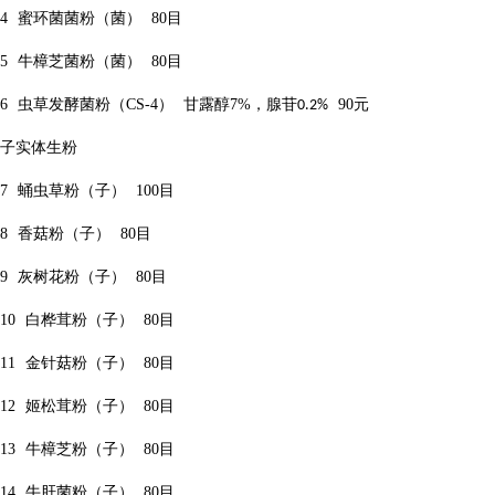
4
蜜环菌菌粉（菌）
80
目
5
牛樟芝菌粉（菌）
80
目
6
虫草发酵菌粉（
CS-4
）
甘露醇
7%
，腺苷
90
元
0.2%
子实体生粉
7
蛹虫草粉（子）
100
目
8
香菇粉（子）
80
目
9
灰树花粉（子）
80
目
10
白桦茸粉（子）
80
目
11
金针菇粉（子）
80
目
12
姬松茸粉（子）
80
目
13
牛樟芝粉（子）
80
目
14
牛肝菌粉（子）
80
目