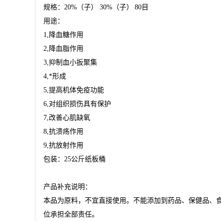
规格：
20%
（子）
30%
（子）
80
目
用途：
1,
降血糖作用
2,
降血脂作用
3,
抑制血小扳聚集
4,
*形成
5,
提高机体免疫功能
6
,
对组织损伤具有保护
7
,
改善心肌缺氧
8
,
抗溃疡作用
9
,
抗放射作用
包装：
25
公斤纸板桶
产品补充说明：
本品为原料，不宜直接使用。不能添加到药品、保健品、
位承担全部责任。