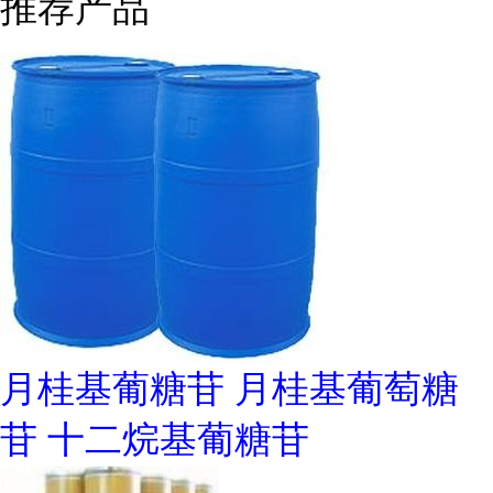
推荐产品
月桂基葡糖苷 月桂基葡萄糖
苷 十二烷基葡糖苷