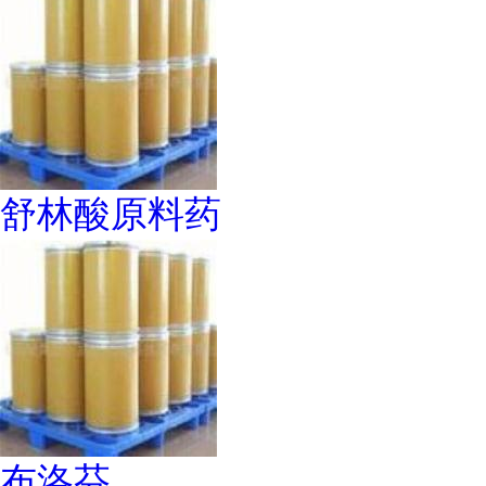
舒林酸原料药
布洛芬