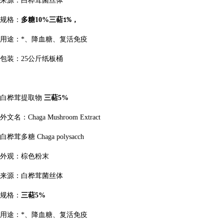
来源：
白桦茸
菌丝体
规格：
多糖
10%
三萜
，
1%
用途：*、降血糖、复活免疫
包装：
25
公斤纸板桶
白桦茸提取物
三萜
5%
外文名：
Chaga Mushroom Extract
白桦茸多糖
Chaga polysacch
外观：棕色粉末
来源：
白桦茸
菌丝体
规格：
三萜
5%
用途：*、降血糖、复活免疫