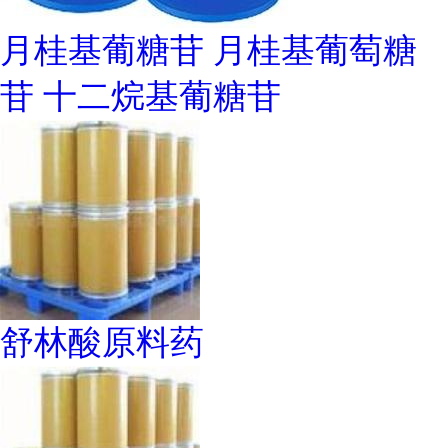
月桂基葡糖苷 月桂基葡萄糖
苷 十二烷基葡糖苷
舒林酸原料药