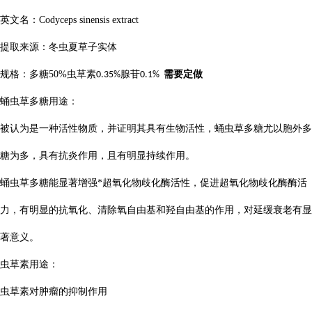
英文名：
Codyceps sinensis extract
提取来源：冬虫夏草子实体
规格：多糖
50%
虫草素
腺苷
需要定做
0.35%
0.1%
蛹虫草多糖用途：
被认为是一种活性物质，并证明其具有生物活性，蛹虫草多糖尤以胞外多
糖为多，具有抗炎作用，且有明显持续作用。
蛹虫草多糖能显著增强*超氧化物歧化酶活性，促进超氧化物歧化酶酶活
力，有明显的抗氧化、清除氧自由基和羟自由基的作用，对延缓衰老有显
著意义。
虫草素用途：
虫草素对肿瘤的抑制作用