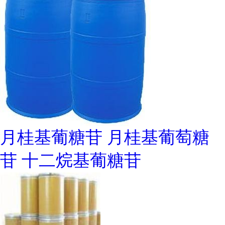
月桂基葡糖苷 月桂基葡萄糖
苷 十二烷基葡糖苷