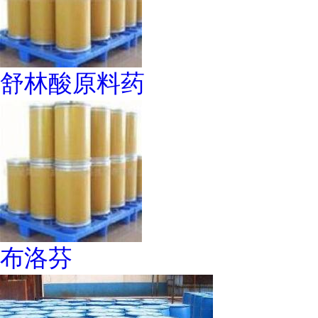
舒林酸原料药
布洛芬