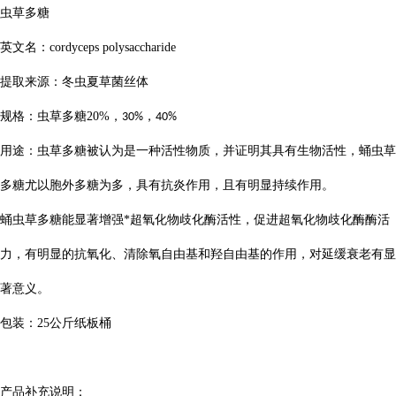
虫草多糖
英文名：
cordyceps polysaccharide
提取来源：冬虫夏草菌丝体
规格：虫草多糖
20%
，
，
30%
40%
用途：虫草多糖被认为是一种活性物质，并证明其具有生物活性，蛹虫草
多糖尤以胞外多糖为多，具有抗炎作用，且有明显持续作用。
蛹虫草多糖能显著增强*超氧化物歧化酶活性，促进超氧化物歧化酶酶活
力，有明显的抗氧化、清除氧自由基和羟自由基的作用，对延缓衰老有显
著意义。
包装：
25
公斤纸板桶
产品补充说明：