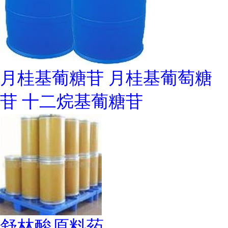
月桂基葡糖苷 月桂基葡萄糖
苷 十二烷基葡糖苷
舒林酸原料药