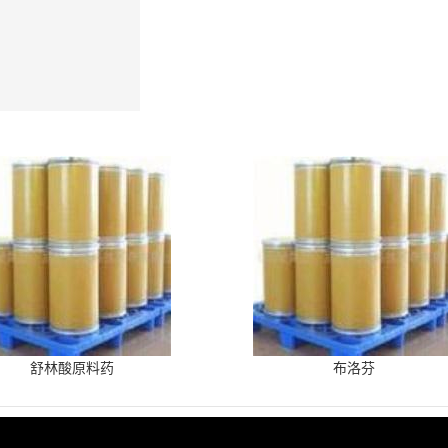
舒林酸原料药
布洛芬