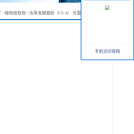
厅
>
植物提取物
>
虫草发酵菌粉（CS-4） 甘露醇7%，腺苷0.2%
手机访问官网