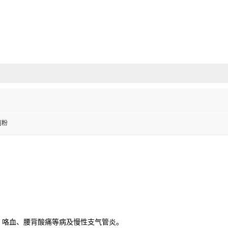
菌粉
、咯血、腰背酸痛等病及慢性支气管炎。