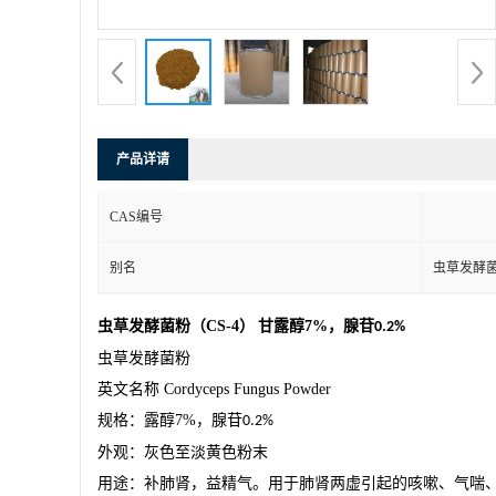
产品详请
CAS编号
别名
虫草发酵
虫草发酵菌粉（
CS-4
）
甘露醇
7%
，腺苷
0.2%
虫草发酵菌粉
英文名称
Cordyceps Fungus Powder
规格：露醇
7%
，腺苷
0.2%
外观：灰色至淡黄色粉末
用途：补肺肾，益精气。用于肺肾两虚引起的咳嗽、气喘