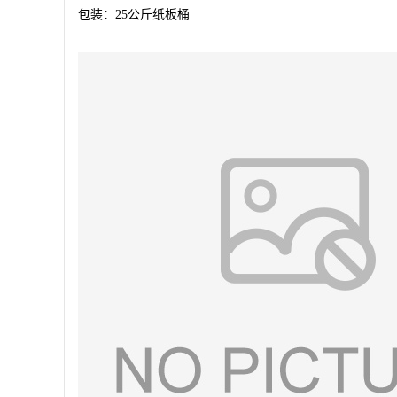
包装：
25
公斤纸板桶