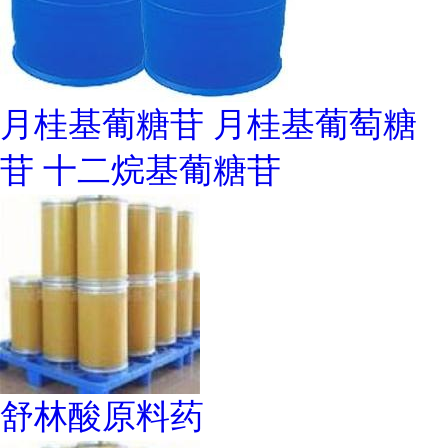
月桂基葡糖苷 月桂基葡萄糖
苷 十二烷基葡糖苷
舒林酸原料药