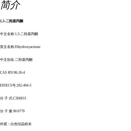
简介
1,3-二羟基丙酮
中文名称
:1,3-二羟基丙酮
英文名称
:Dihydroxyacetone
中文别名
:二羟基丙酮
CAS RN:96-26-4
EINECS号:202-494-5
分
子
式
:C3H6O3
分
子
量
:90.0779
外观：白色结晶粉末