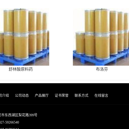
舒林酸原料药
布洛芬
司介绍
公司动态
产品展厅
证书荣誉
联系方式
在线留言
市东西湖区梨花路399号
027-59266540