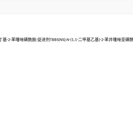
丁基
苯噻唑磺酰胺
促进剂
二甲基乙基
苯并噻唑亚磺
-2-
;
TBBS(NS);N-(1,1-
)-2-