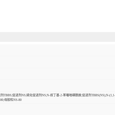
促进剂TBBS;促进剂NS;硫化促进剂NS;N-叔丁基-2-苯噻唑磺酰胺;促进剂TBBS(NS);N-
80;母胶粒NS-80