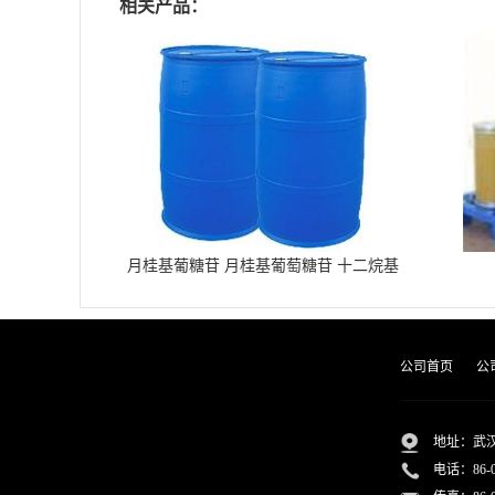
相关产品：
月桂基葡糖苷 月桂基葡萄糖苷 十二烷基
葡糖苷
公司首页
公
地址：武汉
电话：
86-