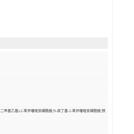
(1,1-二甲基乙基)-2-苯并噻唑亚磺酰胺;N-叔丁基-2-苯并噻唑亚磺酰胺;预