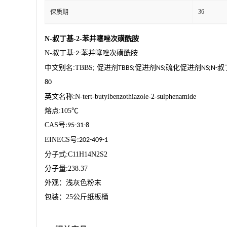
36
保质期
N-
叔丁基
-2-
苯并噻唑次磺酰胺
N-
叔丁基
苯并噻唑次磺酰胺
-2-
中文别名
:TBBS;
促进剂
促进剂
硫化促进剂
叔
TBBS;
NS;
NS;N-
80
英文名称
:N-tert-butylbenzothiazole-2-sulphenamide
熔点
:105
℃
CAS
号
:95-31-8
EINECS
号
:202-409-1
分子式
:C11H14N2S2
分子量
:238.37
外观：浅灰色粉末
包装：
25
公斤纸板桶