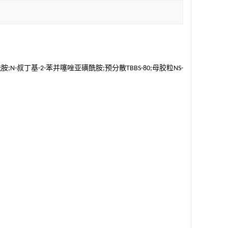
酰胺
叔丁基
苯并噻唑亚磺酰胺
预分散
母胶粒
;N-
-2-
;
TBBS-80;
NS-