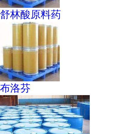
舒林酸原料药
布洛芬