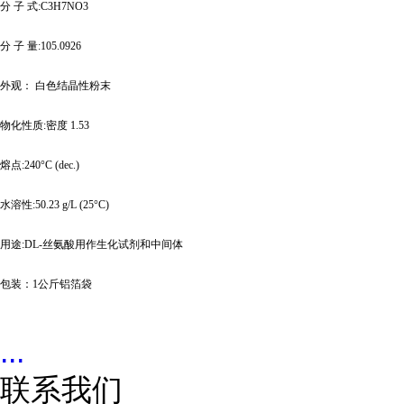
分
子
式
:C3H7NO3
分
子
量
:105.0926
外观：
白色结晶性粉末
物化性质
:密度 1.53
熔点
:240°C (dec.)
水溶性
:50.23 g/L (25°C)
用途
:DL-丝氨酸用作生化试剂和中间体
包装：
1公斤铝箔袋
...
联系我们