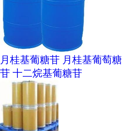
月桂基葡糖苷 月桂基葡萄糖
苷 十二烷基葡糖苷