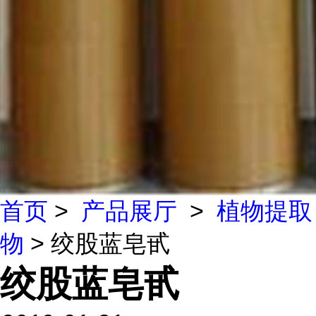
首页
>
产品展厅
>
植物提取
物
> 绞股蓝皂甙
绞股蓝皂甙