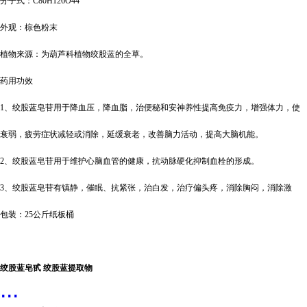
分子式：
C80H126O44
外观：棕色粉末
植物来源：为葫芦科植物绞股蓝的全草。
药用功效
1、绞股蓝皂苷用于降血压，降血脂，治便秘和安神养性提高免疫力，增强体力，使
衰弱，疲劳症状减轻或消除，延缓衰老，改善脑力活动，提高大脑机能。
2、绞股蓝皂苷用于维护心脑血管的健康，抗动脉硬化抑制血栓的形成。
3、绞股蓝皂苷有镇静，催眠、抗紧张，治白发，治疗偏头疼，消除胸闷，消除激
包装：
25公斤纸板桶
绞股蓝皂甙
绞股蓝提取物
...