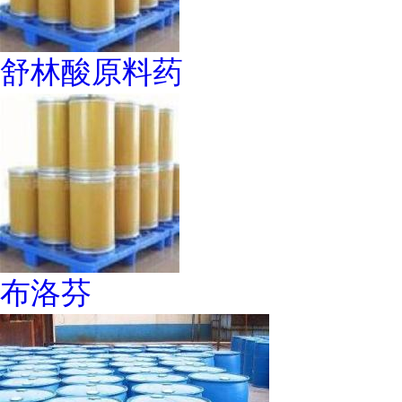
舒林酸原料药
布洛芬