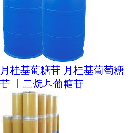
月桂基葡糖苷 月桂基葡萄糖
苷 十二烷基葡糖苷