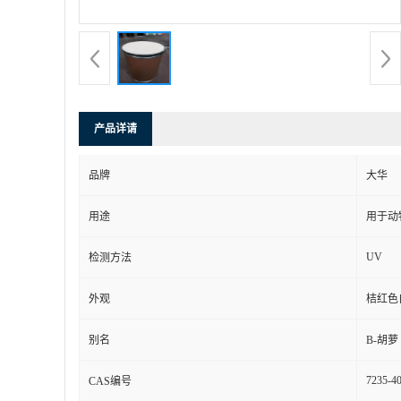
产品详请
品牌
大华
用途
用于动
UV
检测方法
外观
桔红色
别名
B-胡萝
7235-40
CAS编号