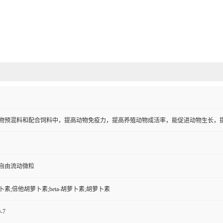
物预混料和配合饲料中，提高动物免疫力，提高养殖动物成活率，能促进动物生长，
自由流动微粒
卜素;倍他胡萝卜素;beta-胡萝卜素;胡萝卜素
-7