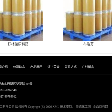
舒林酸原料药
布洛芬
司介绍
公司动态
产品展厅
证书荣誉
联系方式
在线留言
市东西湖区梨花路399号
027-59266540
7-86793612
工有限公司
版权所有 Copyright (©) 2026
XML
技术支持：
盖德化工网
食品商务网