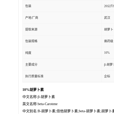
包装
20公
产地/厂商
武汉
提取来源
胡萝卜
包装规格
兽药级
10%
纯度
主要成分
β-胡萝
执行质量标准
企标
10%胡萝卜素
中文名称
:β-胡萝卜素
英文名称
:beta-Carotene
中文别名
:B-胡萝卜素;倍他胡萝卜素;beta-胡萝卜素;胡萝卜