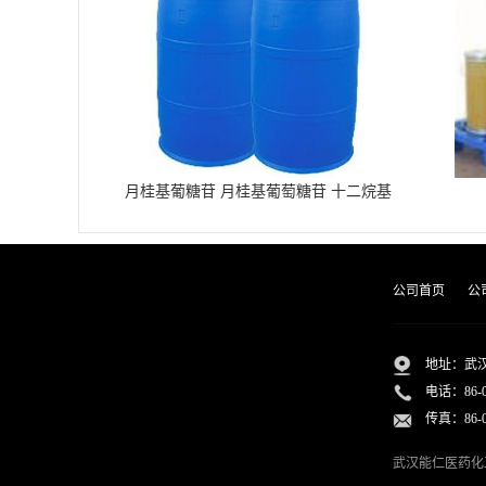
月桂基葡糖苷 月桂基葡萄糖苷 十二烷基
葡糖苷
公司首页
公
地址：武汉
电话：
86-
传真：86-02
武汉能仁医药化