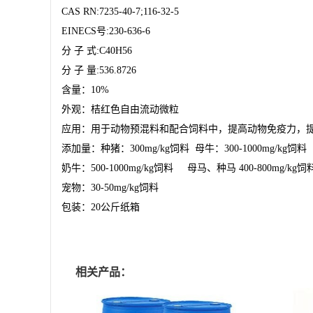
CAS RN:7235-40-7;116-32-5
EINECS号:230-636-6
分
子
式
:C40H56
分
子
量
:536.8726
含量：
10%
外观：桔红色自由流动微粒
应用：用于动物预混料和配合饲料中，提高动物免疫力，
添加量：种猪：
300mg/kg饲料 母牛：300-1000mg/kg饲料
奶牛：
500-1000mg/kg饲料 母马、种马 400-800mg/kg饲
宠物：
30-50mg/kg饲料
包装：
20公斤纸箱
相关产品：