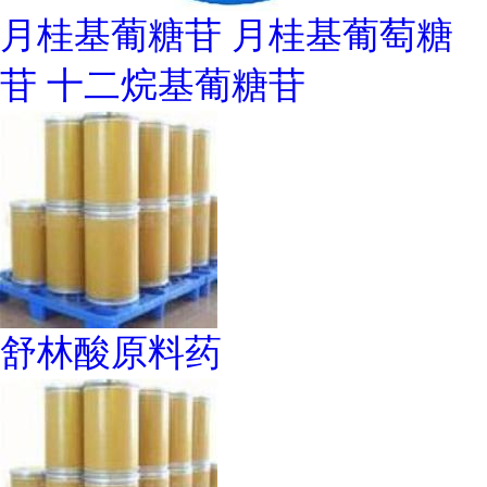
月桂基葡糖苷 月桂基葡萄糖
苷 十二烷基葡糖苷
舒林酸原料药