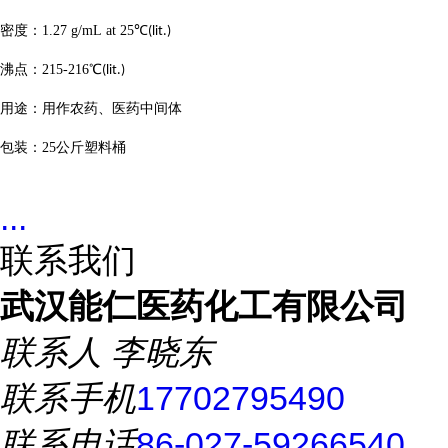
密度：
1.27 g/mL at 25
℃
(lit.)
沸点：
215-216
℃
(lit.)
用途：用作农药、医药中间体
包装：
25
公斤塑料桶
...
联系我们
武汉能仁医药化工有限公司
联系人
李晓东
联系手机
17702795490
联系电话
86-027-59266540