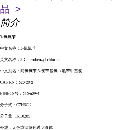
品 >
简介
3-
氯氯苄
中文名称：
3-
氯氯苄
英文名称：
3-Chlorobenzyl chloride
中文别名：间氯氯苄
;3-
氯苄基氯
氯苯甲基氯
;3-
CAS RN
：
620-20-2
EINECS
号：
210-629-4
分子式：
C7H6Cl2
分子量
161.0285
外观：无色或淡黄色透明液体