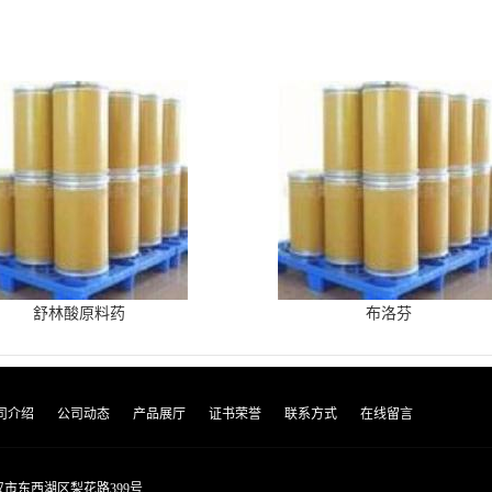
舒林酸原料药
布洛芬
司介绍
公司动态
产品展厅
证书荣誉
联系方式
在线留言
市东西湖区梨花路399号