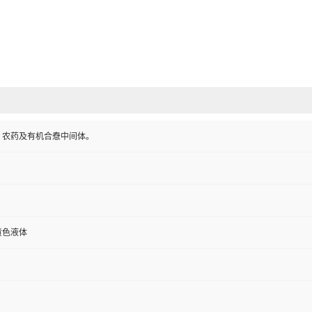
、农药及有机合憃中间体。
黄色液体