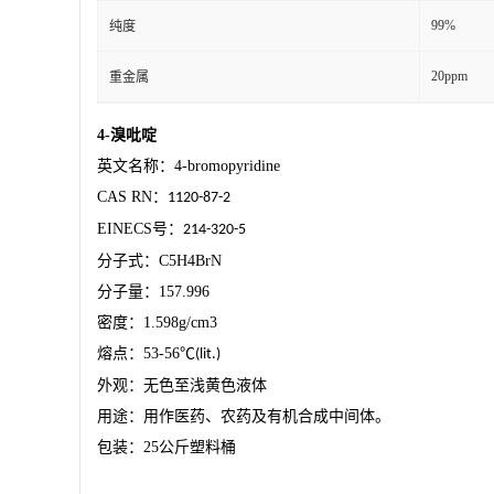
99%
纯度
20ppm
重金属
4-
溴吡啶
英文名称：
4-bromopyridine
CAS RN
：
1120-87-2
EINECS
号：
214-320-5
分子式：
C5H4BrN
分子量：
157.996
密度：
1.598g/cm3
熔点：
53-56
℃
(lit.)
外观：无色至浅黄色液体
用途：用作医药、农药及有机合成中间体。
包装：
25
公斤塑料桶