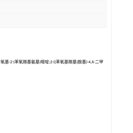
甲氧基
苯氧羰基氨基
嘧啶
苯氧基羰基
胺基
二甲
-2-(
)
;2-((
)
)-4,6-