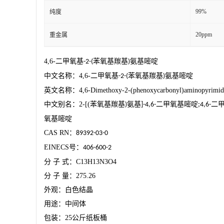
99%
纯度
20ppm
重金属
4,6-
二甲氧基
苯氧基羰基
氨基嘧啶
-2-(
)
中文名称：
4,6-
二甲氧基
苯氧基羰基
氨基嘧啶
-2-(
)
英文名称：
4,6-Dimethoxy-2-(phenoxycarbonyl)aminopyrimid
中文别名：
2-[(
苯氧基羰基
氨基
二甲氧基嘧啶
二
)
]-4,6-
;4,6-
氧基嘧啶
CAS RN
：
89392-03-0
EINECS
号：
406-600-2
分
子
式：
C13H13N3O4
分
子
量：
275.26
外观：白色结晶
用途：中间体
包装：
25
公斤纸板桶