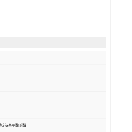
-2-喗啶氨基甲酸苯酯