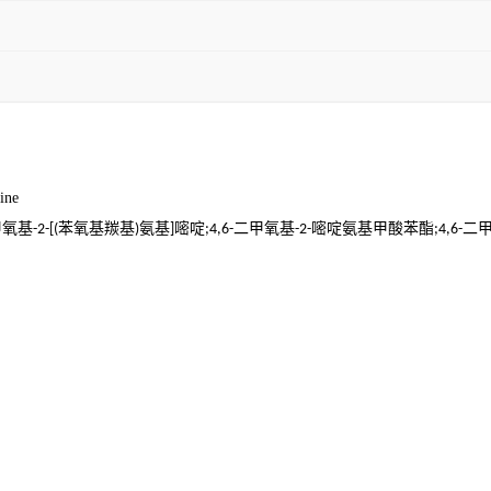
ine
甲氧基
苯氧基羰基
氨基
嘧啶
二甲氧基
嘧啶氨基甲酸苯酯
二
-2-[(
)
]
;4,6-
-2-
;4,6-