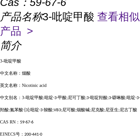
Cas：
59-67-6
产品名称
3-吡啶甲酸
查看相似
产品 >
简介
3-
吡啶甲酸
中文名称：烟酸
英文名称：
Nicotinic acid
中文别名：
3-
吡啶甲酸
吡啶
甲酸
尼可丁酸
吡啶羟酸
噼啉酸
吡啶
;
-3-
;
;3-
;3-
;
-3-
羟酸
氮苯酸
吡啶
羧酸
尼可酸
烟酸碱
尼克酸
尼亚生
尼古丁酸
;
-[3];
-3-
;VB3;
;
;
;
;
CAS RN
：
59-67-6
EINECS
号：
200-441-0