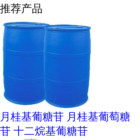
推荐产品
月桂基葡糖苷 月桂基葡萄糖
苷 十二烷基葡糖苷