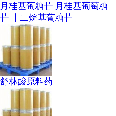
月桂基葡糖苷 月桂基葡萄糖
苷 十二烷基葡糖苷
舒林酸原料药