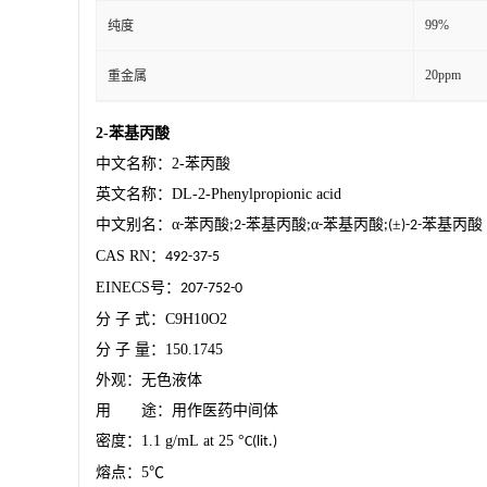
99%
纯度
20ppm
重金属
2-
苯基丙酸
中文名称：
2-
苯丙酸
英文名称：
DL-2-Phenylpropionic acid
中文别名：
α
苯丙酸
苯基丙酸
α
苯基丙酸
±
苯基丙酸
-
;2-
;
-
;(
)-2-
CAS RN
：
492-37-5
EINECS
号：
207-752-0
分
子
式：
C9H10O2
分
子
量：
150.1745
外观：无色液体
用 途：用作医药中间体
密度：
1.1 g/mL at 25
°
C(lit.)
熔点：
5
℃