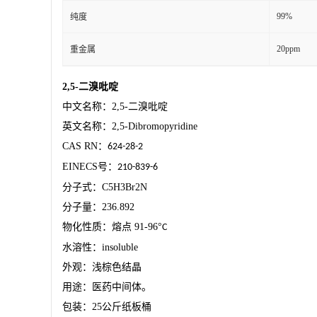
99%
纯度
20ppm
重金属
2,5-
二溴吡啶
中文名称：
2,5-
二溴吡啶
英文名称：
2,5-Dibromopyridine
CAS RN
：
624-28-2
EINECS
号：
210-839-6
分子式：
C5H3Br2N
分子量：
236.892
物化性质：熔点
91-96
°
C
水溶性：
insoluble
外观：浅棕色结晶
用途：医药中间体。
包装：
25
公斤纸板桶