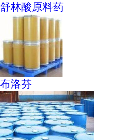
舒林酸原料药
布洛芬