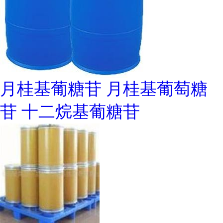
月桂基葡糖苷 月桂基葡萄糖
苷 十二烷基葡糖苷