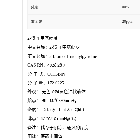
99%
纯度
20ppm
重金属
2-
溴
甲基吡啶
-4-
中文名称：
2-
溴
甲基吡啶
-4-
英文名称：
2-bromo-4-methylpyridine
CAS RN
：
4926-28-7
分
子
式：
C6H6BrN
分
子
量：
172.0225
外观：
无色至橙黄色油状液体
熔点：
98-100
℃
/30mmHg
密度：
1.545 g/mL at 25
°
C(lit.)
沸点：
87
°
C/10 mmHg(lit.)
备注：储存于阴凉、通风的库房
用途：医药中间体