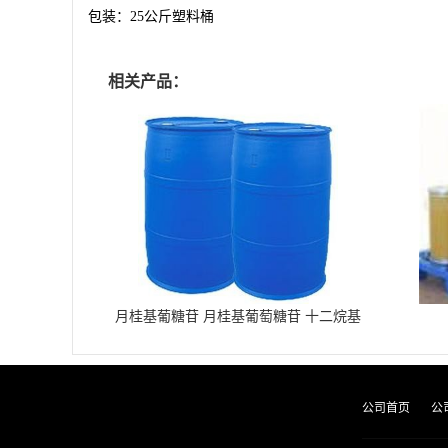
包装：
25
公斤塑料桶
相关产品：
月桂基葡糖苷 月桂基葡萄糖苷 十二烷基
葡糖苷
公司首页
公