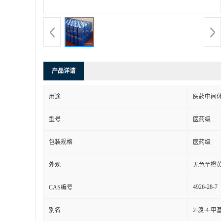
产品详请
用途
医药中间
型号
医药级
包装规格
医药级
外观
无色至橙
4926-28-7
CAS编号
别名
2-溴-4-